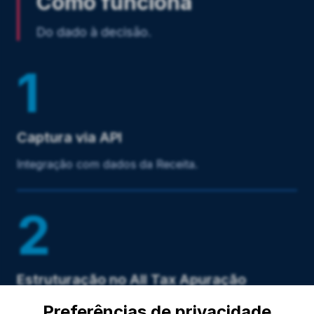
Como funciona
Do dado à decisão.
1
Captura via API
Integração com dados da Receita.
2
Estruturação no All Tax Apuração
Assistida
Preferências de privacidade