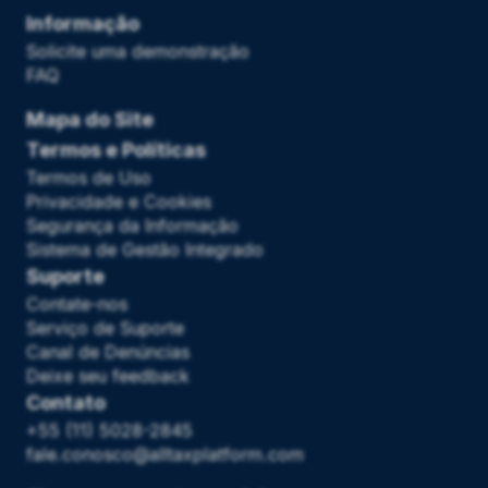
Informação
Solicite uma demonstração
FAQ
Mapa do Site
Termos e Políticas
Termos de Uso
Privacidade e Cookies
Segurança da Informação
Sistema de Gestão Integrado
Suporte
Contate-nos
Serviço de Suporte
Canal de Denúncias
Deixe seu feedback
Contato
+55 (11) 5028-2845
fale.conosco@alltaxplatform.com